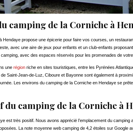
 du camping de la Corniche à He
 Hendaye propose une épicerie pour faire vos courses, un restaurant
reste, avec une aire de jeux pour enfants et un club-enfants proposan
e camping, avec des espaces réservés pour les promenades de votre
ans une
région
riche en sites touristiques, entre les Pyrénées Atlantiqu
s de Saint-Jean-de-Luz, Ciboure et Bayonne sont également à proximité
journée. Les environs du camping de la Corniche en Hendaye se prêt
tif du camping de la Corniche à 
ye est très positif. Nous avons apprécié l’emplacement du camping ai
oposées. La note moyenne web camping de 4,2 étoiles sur Google avi